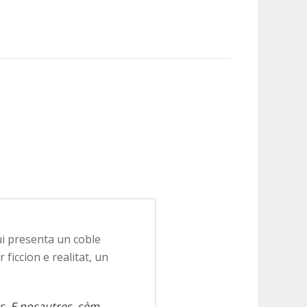
i presenta un coble
ficcion e realitat, un
ps. E nosautres, sèm