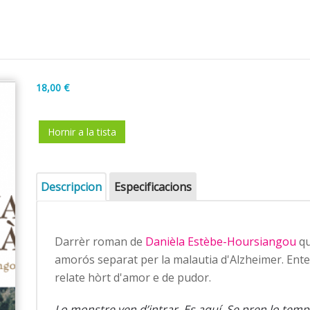
18,00 €
Hornir a la tista
Descripcion
Especificacions
Darrèr roman de
Danièla Estèbe-Hoursiangou
qu
amorós separat per la malautia d'Alzheimer. Enter 
relate hòrt d'amor e de pudor.
Lo monstre ven d’intrar. Es aquí. Se pren lo tem