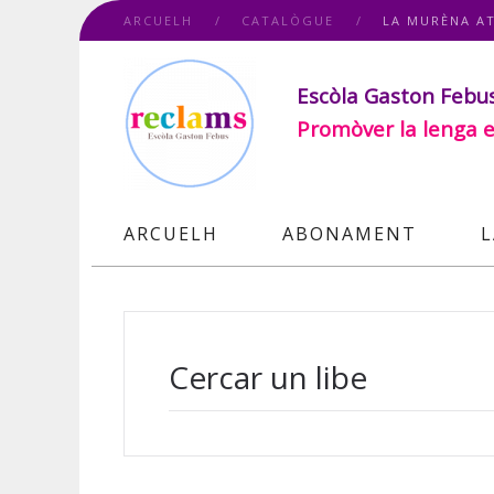
ARCUELH
CATALÒGUE
LA MURÈNA A
Escòla Gaston Febu
Promòver la lenga e
ARCUELH
ABONAMENT
L
Cercar un libe