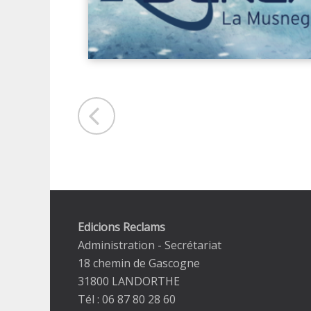
Edicions Reclams
Administration - Secrétariat
18 chemin de Gascogne
31800 LANDORTHE
Tél : 06 87 80 28 60