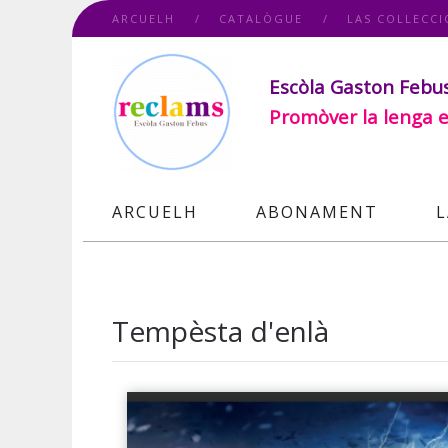
ARCUELH
CATALÒGUE
LAS COLLECCI
Escòla Gaston Febu
Promòver la lenga e
ARCUELH
ABONAMENT
L
Tempèsta d'enlà