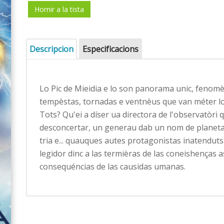
Hornir a la tista
Descripcion
Especificacions
Lo Pic de Mieidia e lo son panorama unic, fenomè
tempèstas, tornadas e ventnèus que van méter los
Tots? Qu'ei a díser ua directora de l'observatòri 
desconcertar, un generau dab un nom de planeta, 
tria e... quauques autes protagonistas inatenduts.
legidor dinc a las termièras de las coneishenças as
consequéncias de las causidas umanas.